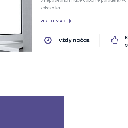
v neposlednom rade odborné poradenstvo 
zákazníka.
ZISTITE VIAC
K
Vždy načas
s