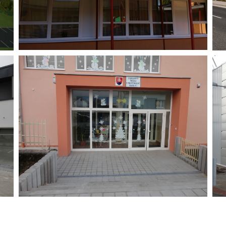
MŠ Komárno
Základná škola Boleráz