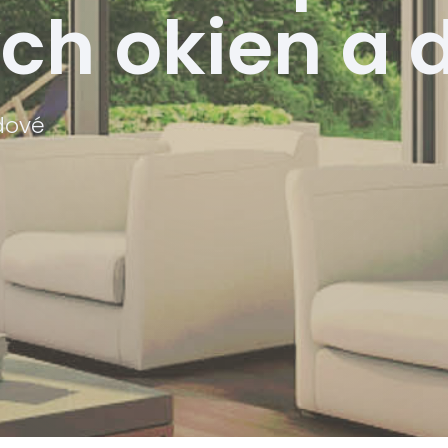
ch okien a 
dové