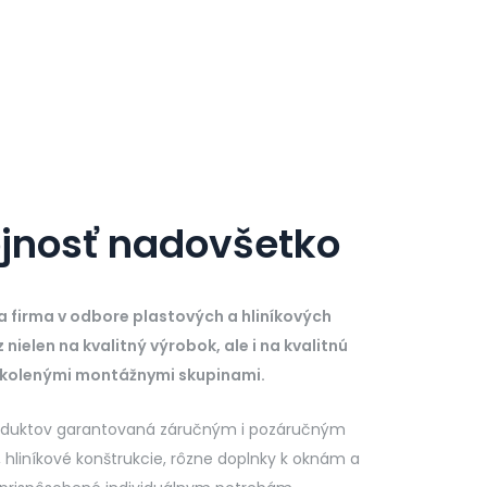
ojnosť
nadovšetko
a firma v odbore plastových a hliníkových
ielen na kvalitný výrobok, ale i na kvalitnú
školenými montážnymi skupinami.
roduktov garantovaná záručným i pozáručným
hliníkové konštrukcie, rôzne doplnky k oknám a