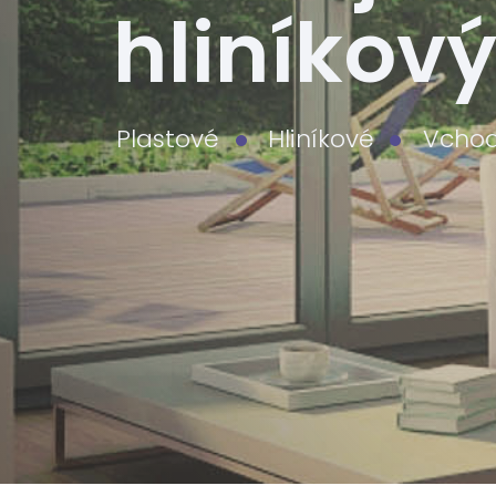
hliníkový
Plastové
Hliníkové
Vcho