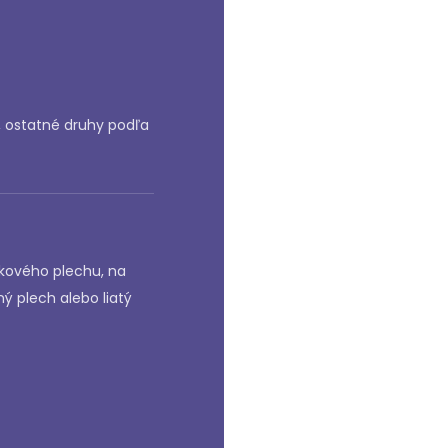
, ostatné druhy podľa
íkového plechu, na
ý plech alebo liatý