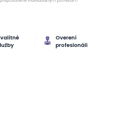
prispôsobené individuálnym potrebám
valitné
Overení
lužby
profesionáli