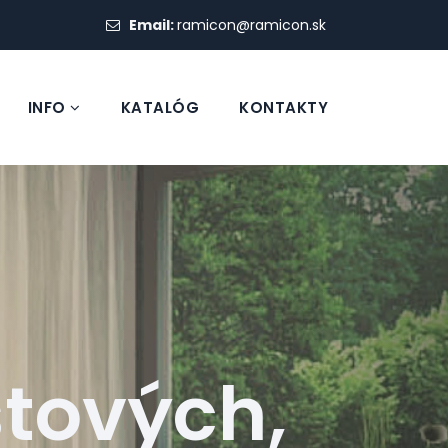
Email:
ramicon@ramicon.sk
INFO
KATALÓG
KONTAKTY
stových,