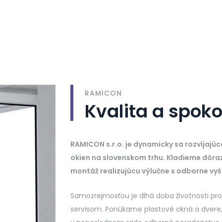
RAMICON
Kvalita a spok
RAMICON s.r.o. je dynamicky sa rozvíjajúc
okien na slovenskom trhu. Kladieme dôraz n
montáž realizujúcu výlučne s odborne vy
Samozrejmosťou je dlhá doba životnosti p
servisom. Ponúkame plastové okná a dvere, 