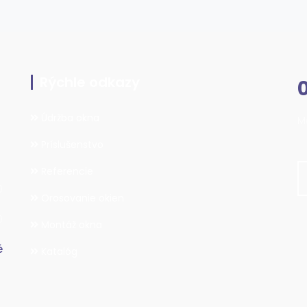
Rýchle odkazy
0
Údržba okna
M
Príslušenstvo
Referencie
0
Orosovanie okien
0
Montáž okna
é
Katalóg