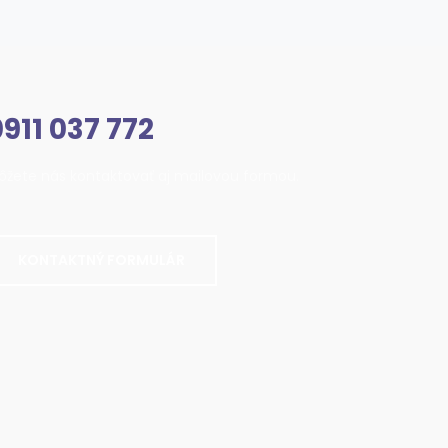
911 037 772
ôžete nás kontaktovať aj mailovou formou.
KONTAKTNÝ FORMULÁR