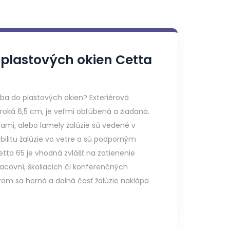
o plastových okien Cetta
iba do plastových okien? Exteriérová
iroká 6,5 cm, je veľmi obľúbená a žiadaná.
štami, alebo lamely žalúzie sú vedené v
abilitu žalúzie vo vetre a sú podporným
ta 65 je vhodná zvlášť na zatienenie
racovní, školiacich či konferenčných
rom sa horná a dolná časť žalúzie naklápa