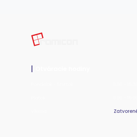
Otváracie hodiny
Pondelok - Štvrtok
8:00 - 15:3
Piatok
8:00 - 15:0
Víkend
Zatvoren