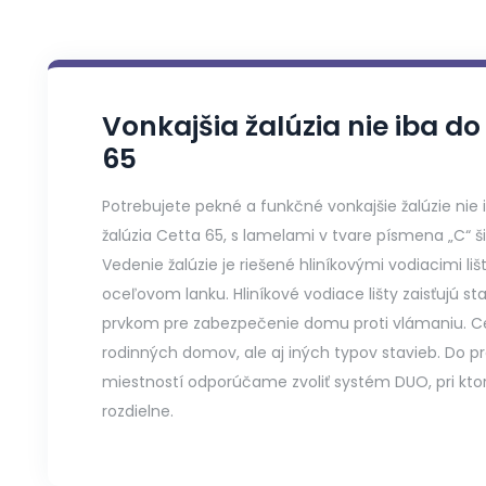
Vonkajšia žalúzia nie iba d
65
Potrebujete pekné a funkčné vonkajšie žalúzie nie 
žalúzia Cetta 65, s lamelami v tvare písmena „C“ š
Vedenie žalúzie je riešené hliníkovými vodiacimi li
oceľovom lanku. Hliníkové vodiace lišty zaisťujú st
prvkom pre zabezpečenie domu proti vlámaniu. Cet
rodinných domov, ale aj iných typov stavieb. Do p
miestností odporúčame zvoliť systém DUO, pri kto
rozdielne.