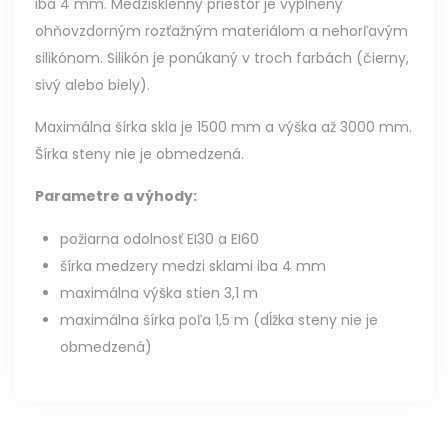
iba 4 mm. Medzisklenný priestor je vyplnený
ohňovzdorným rozťažným materiálom a nehorľavým
silikónom. Silikón je ponúkaný v troch farbách (čierny,
sivý alebo biely).
Maximálna šírka skla je 1500 mm a výška až 3000 mm.
Šírka steny nie je obmedzená.
Parametre a výhody:
požiarna odolnosť EI30 a EI60
šírka medzery medzi sklami iba 4 mm
maximálna výška stien 3,1 m
maximálna šírka poľa 1,5 m (dĺžka steny nie je
obmedzená)