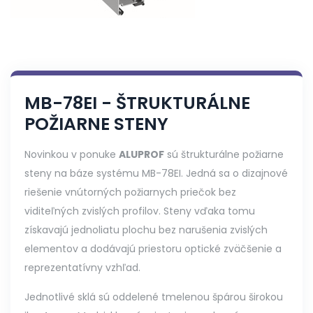
MB-78EI - ŠTRUKTURÁLNE
POŽIARNE STENY
Novinkou v ponuke
ALUPROF
sú štrukturálne požiarne
steny na báze systému MB-78EI. Jedná sa o dizajnové
riešenie vnútorných požiarnych priečok bez
viditeľných zvislých profilov. Steny vďaka tomu
získavajú jednoliatu plochu bez narušenia zvislých
elementov a dodávajú priestoru optické zväčšenie a
reprezentatívny vzhľad.
Jednotlivé sklá sú oddelené tmelenou špárou širokou