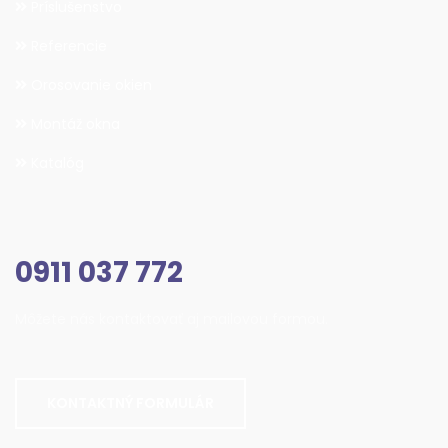
Príslušenstvo
Referencie
Orosovanie okien
Montáž okna
Katalóg
0911 037 772
Môžete nás kontaktovať aj mailovou formou.
KONTAKTNÝ FORMULÁR