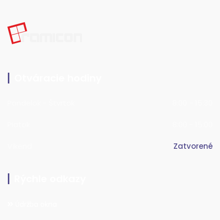
Otváracie hodiny
Pondelok - Štvrtok
8:00 - 15:30
Piatok
8:00 - 15:00
Víkend
Zatvorené
Rýchle odkazy
Údržba okna